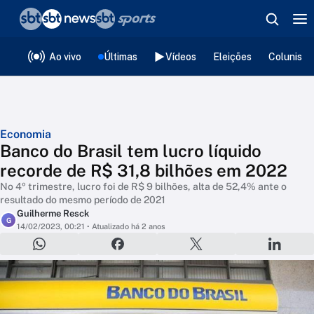
❮
voltar
Editorias
Ao vivo
Últimas
Vídeos
Eleições
Colunista
Economia
Banco do Brasil tem lucro líquido
recorde de R$ 31,8 bilhões em 2022
No 4º trimestre, lucro foi de R$ 9 bilhões, alta de 52,4% ante o
resultado do mesmo período de 2021
Guilherme Resck
G
14/02/2023, 00:21
• Atualizado há 2 anos