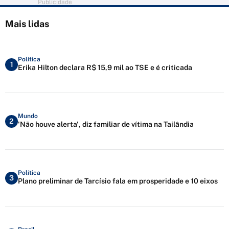
Publicidade
Mais lidas
Política
1
Erika Hilton declara R$ 15,9 mil ao TSE e é criticada
Mundo
2
'Não houve alerta', diz familiar de vítima na Tailândia
Política
3
Plano preliminar de Tarcísio fala em prosperidade e 10 eixos