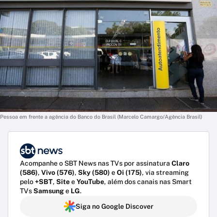
Pessoa em frente a agência do Banco do Brasil (Marcelo Camargo/Agência Brasil)
Acompanhe o SBT News nas TVs por assinatura
Claro
(586)
,
Vivo (576)
,
Sky (580)
e
Oi (175)
, via streaming
pelo
+SBT
,
Site
e
YouTube
, além dos canais nas Smart
TVs
Samsung
e
LG
.
Siga no Google Discover