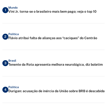
Mundo
1
Vini Jr. torna-se o brasileiro mais bem pago; veja o top 10
Política
2
Flávio atribui falta de alianças aos “caciques” do Centrão
Brasil
3
Tenente da Rota apresenta melhora neurológica, diz boletim
Política
4
Durigan: acusação de inércia da União sobre BRB é descabida