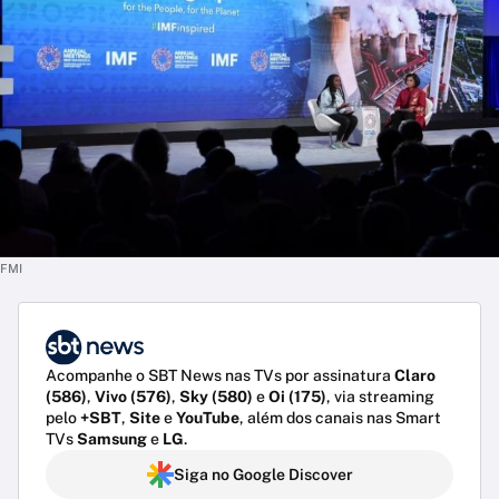
FMI
Acompanhe o SBT News nas TVs por assinatura
Claro
(586)
,
Vivo (576)
,
Sky (580)
e
Oi (175)
, via streaming
pelo
+SBT
,
Site
e
YouTube
, além dos canais nas Smart
TVs
Samsung
e
LG
.
Siga no Google Discover