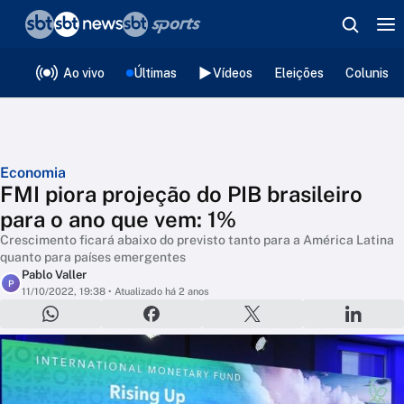
❮
voltar
Editorias
Ao vivo
Últimas
Vídeos
Eleições
Colunista
Economia
FMI piora projeção do PIB brasileiro
para o ano que vem: 1%
Crescimento ficará abaixo do previsto tanto para a América Latina
quanto para países emergentes
Pablo Valler
P
11/10/2022, 19:38
• Atualizado há 2 anos