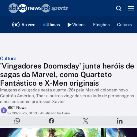
❮
voltar
Editorias
Ao vivo
Últimas
Vídeos
Eleições
Colunista
Cultura
'Vingadores Doomsday' junta heróis de
sagas da Marvel, como Quarteto
Fantástico e X-Men originais
Imagens divulgadas nesta quarta (26) pela Marvel colocam novo
Capitão América, Thor e outros vingadores ao lado de personagens
clássicos como professor Xavier
SBT News
S
27/03/2025, 01:13
• Atualizado há 1 ano