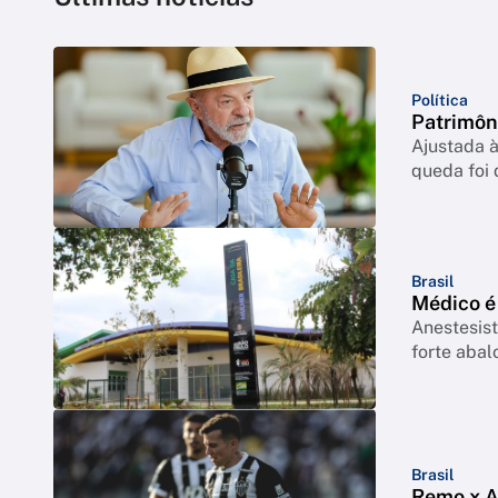
Política
Patrimôn
Ajustada à
queda foi
Brasil
Médico é
Anestesist
forte abal
Brasil
Remo x At