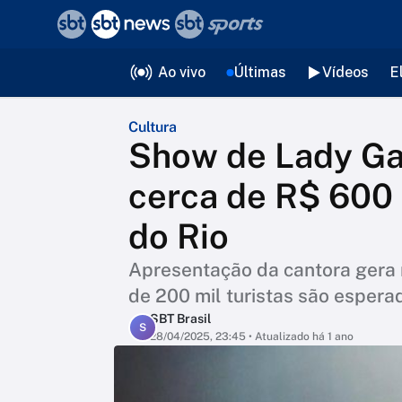
❮
voltar
Editorias
Ao vivo
Últimas
Vídeos
E
Cultura
Show de Lady Ga
cerca de R$ 600
do Rio
Apresentação da cantora gera 
de 200 mil turistas são espera
SBT Brasil
S
28/04/2025, 23:45
• Atualizado há 1 ano