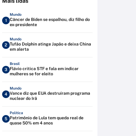
Mais lidas
Mundo
Câncer de Biden se espalhou, diz filho do
1
ex-presidente
Mundo
Tufão Dolphin atinge Japão e deixa China
2
em alerta
Brasil
Flávio critica STF e fala em indicar
3
mulheres se for eleito
Mundo
Vance diz que EUA destruíram programa
4
nuclear do Irã
Política
Patrimônio de Lula tem queda real de
5
quase 50% em 4 anos