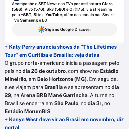
Acompanhe o SBT News nas TVs por assinatura
Claro
(586)
,
Vivo (576)
,
Sky (580)
e
Oi (175)
, via streaming
pelo
+SBT
,
Site
e
YouTube
, além dos canais nas Smart
TVs
Samsung
e
LG
.
Siga no Google Discover
+ Katy Perry anuncia shows da "The Lifetimes
Tour" em Curitiba e Brasília; veja datas
O grupo norte-americano inicia a passagem pelo
país no
dia 26 de outubro
, com show no
Estádio
Mineirão
, em
Belo Horizonte (MG)
. Em seguida,
eles viajam para
Brasília
e se apresentam no
dia
29
, na
Arena BRB Mané Garrincha
. A turnê no
Brasil se encerra em
São Paulo
, no
dia 31
, no
Estádio MorumBIS
.
+ Kanye West deve vir ao Brasil em novembro, diz
portal