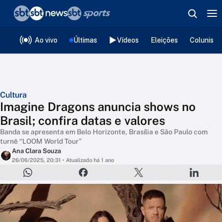
❮
voltar
Editorias
Ao vivo
Últimas
Vídeos
Eleições
Colunista
Cultura
Imagine Dragons anuncia shows no
Brasil; confira datas e valores
Banda se apresenta em Belo Horizonte, Brasília e São Paulo com
turnê “LOOM World Tour”
Ana Clara Souza
26/06/2025, 20:31
• Atualizado há 1 ano