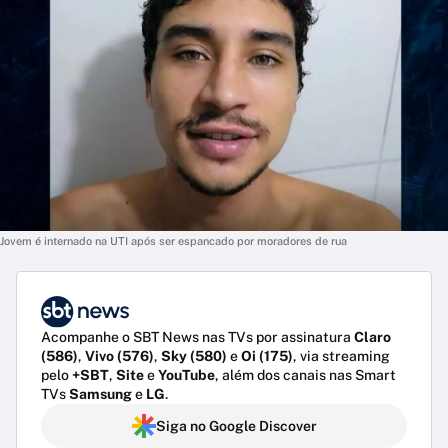
Jovem é internado na UTI após ser espancado por moradores de rua
Acompanhe o SBT News nas TVs por assinatura
Claro
(586)
,
Vivo (576)
,
Sky (580)
e
Oi (175)
, via streaming
pelo
+SBT
,
Site
e
YouTube
, além dos canais nas Smart
TVs
Samsung
e
LG
.
Siga no Google Discover