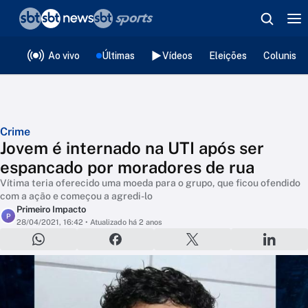
❮
voltar
Editorias
Ao vivo
Últimas
Vídeos
Eleições
Colunista
Crime
Jovem é internado na UTI após ser
espancado por moradores de rua
Vítima teria oferecido uma moeda para o grupo, que ficou ofendido
com a ação e começou a agredi-lo
Primeiro Impacto
P
28/04/2021, 16:42
• Atualizado há 2 anos