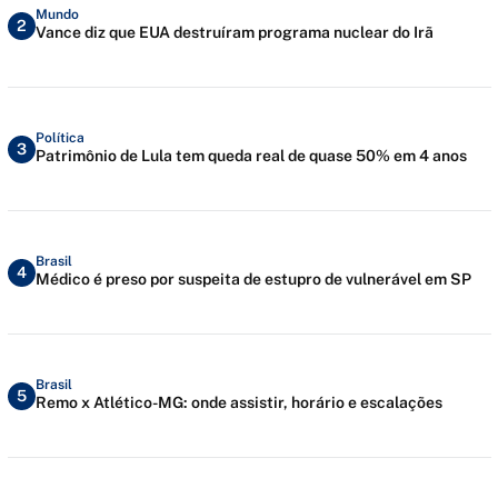
Mundo
2
Vance diz que EUA destruíram programa nuclear do Irã
Política
3
Patrimônio de Lula tem queda real de quase 50% em 4 anos
Brasil
4
Médico é preso por suspeita de estupro de vulnerável em SP
Brasil
5
Remo x Atlético-MG: onde assistir, horário e escalações