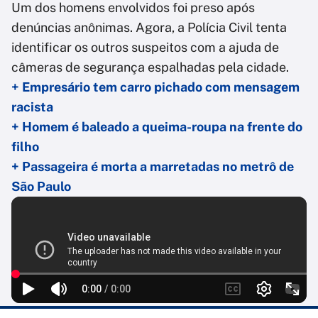
Um dos homens envolvidos foi preso após
denúncias anônimas. Agora, a Polícia Civil tenta
identificar os outros suspeitos com a ajuda de
câmeras de segurança espalhadas pela cidade.
+ Empresário tem carro pichado com mensagem
racista
+ Homem é baleado a queima-roupa na frente do
filho
+ Passageira é morta a marretadas no metrô de
São Paulo