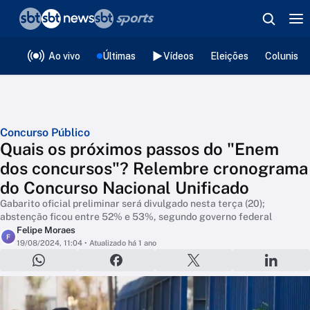
❮
voltar
Editorias
Ao vivo
Últimas
Vídeos
Eleições
Colunista
Concurso Público
Quais os próximos passos do "Enem
dos concursos"? Relembre cronograma
do Concurso Nacional Unificado
Gabarito oficial preliminar será divulgado nesta terça (20);
abstenção ficou entre 52% e 53%, segundo governo federal
Felipe Moraes
F
19/08/2024, 11:04
• Atualizado há 1 ano