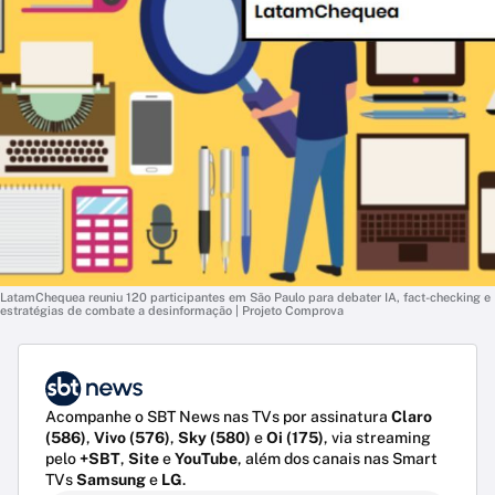
LatamChequea reuniu 120 participantes em São Paulo para debater IA, fact-checking e
estratégias de combate a desinformação | Projeto Comprova
Acompanhe o SBT News nas TVs por assinatura
Claro
(586)
,
Vivo (576)
,
Sky (580)
e
Oi (175)
, via streaming
pelo
+SBT
,
Site
e
YouTube
, além dos canais nas Smart
TVs
Samsung
e
LG
.