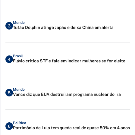
Mundo
3
Tufão Dolphin atinge Japão e deixa China em alerta
Brasil
4
Flávio critica STF e fala em indicar mulheres se for eleito
Mundo
5
Vance diz que EUA destruíram programa nuclear do Irã
Política
6
Patrimônio de Lula tem queda real de quase 50% em 4 anos