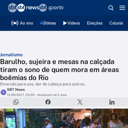
❮
voltar
Editorias
Ao vivo
Últimas
Vídeos
Eleições
Colunista
Jornalismo
Barulho, sujeira e mesas na calçada
tiram o sono de quem mora em áreas
boêmias do Rio
Diversão para uns, dor de cabeça para outros.
SBT News
S
12/06/2017, 23:09
• Atualizado há 2 anos