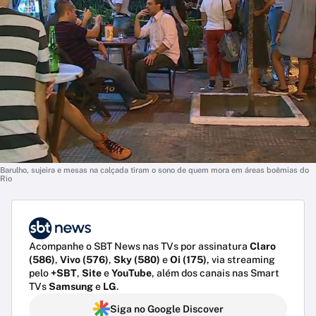
Barulho, sujeira e mesas na calçada tiram o sono de quem mora em áreas boêmias do
Rio
Acompanhe o SBT News nas TVs por assinatura
Claro
(586)
,
Vivo (576)
,
Sky (580)
e
Oi (175)
, via streaming
pelo
+SBT
,
Site
e
YouTube
, além dos canais nas Smart
TVs
Samsung
e
LG
.
Siga no Google Discover