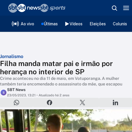
❮
voltar
Editorias
Ao vivo
Últimas
Vídeos
Eleições
Colunista
Jornalismo
Filha manda matar pai e irmão por
herança no interior de SP
Crime aconteceu no dia 11 de maio, em Votuporanga. A mulher
também teria encomendado o assassinato da mãe, que escapou
SBT News
S
23/05/2023, 13:21
• Atualizado há 2 anos