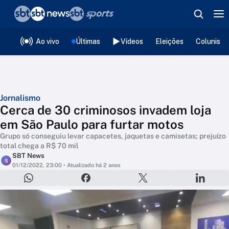
❮
voltar
Editorias
Ao vivo
Últimas
Vídeos
Eleições
Colunista
Jornalismo
Cerca de 30 criminosos invadem loja
em São Paulo para furtar motos
Grupo só conseguiu levar capacetes, jaquetas e camisetas; prejuízo
total chega a R$ 70 mil
SBT News
S
01/12/2022, 23:00
• Atualizado há 2 anos