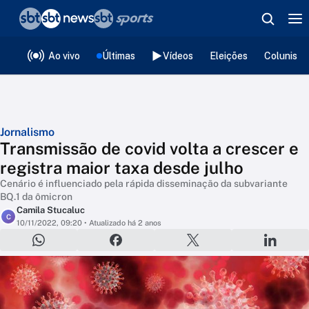
❮
voltar
Editorias
Ao vivo
Últimas
Vídeos
Eleições
Colunista
Jornalismo
Transmissão de covid volta a crescer e
registra maior taxa desde julho
Cenário é influenciado pela rápida disseminação da subvariante
BQ.1 da ômicron
Camila Stucaluc
C
10/11/2022, 09:20
• Atualizado há 2 anos