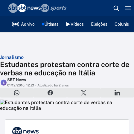
❮
voltar
Editorias
Ao vivo
Últimas
Vídeos
Eleições
Colunista
Jornalismo
Estudantes protestam contra corte de
verbas na educação na Itália
SBT News
S
01/12/2010, 12:21
• Atualizado há 2 anos