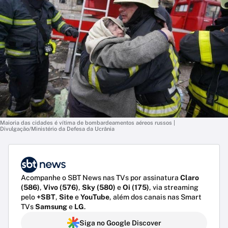
Maioria das cidades é vítima de bombardeamentos aéreos russos |
Divulgação/Ministério da Defesa da Ucrânia
Acompanhe o SBT News nas TVs por assinatura
Claro
(586)
,
Vivo (576)
,
Sky (580)
e
Oi (175)
, via streaming
pelo
+SBT
,
Site
e
YouTube
, além dos canais nas Smart
TVs
Samsung
e
LG
.
Siga no Google Discover