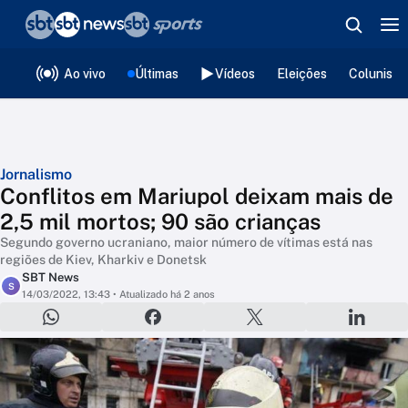
❮
voltar
Editorias
Ao vivo
Últimas
Vídeos
Eleições
Colunista
Jornalismo
Conflitos em Mariupol deixam mais de
2,5 mil mortos; 90 são crianças
Segundo governo ucraniano, maior número de vítimas está nas
regiões de Kiev, Kharkiv e Donetsk
SBT News
S
14/03/2022, 13:43
• Atualizado há 2 anos