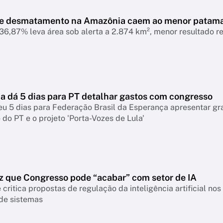
de desmatamento na Amazônia caem ao menor patam
6,87% leva área sob alerta a 2.874 km², menor resultado r
 dá 5 dias para PT detalhar gastos com congresso
eu 5 dias para Federação Brasil da Esperança apresentar g
do PT e o projeto 'Porta-Vozes de Lula'
z que Congresso pode “acabar” com setor de IA
 critica propostas de regulação da inteligência artificial n
 de sistemas