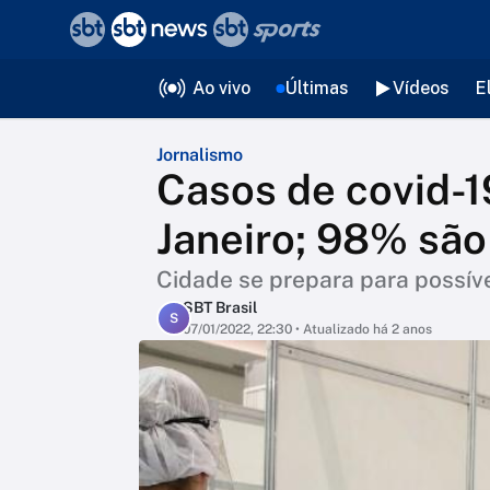
❮
voltar
Editorias
Ao vivo
Últimas
Vídeos
E
Jornalismo
Casos de covid-1
Janeiro; 98% são
Cidade se prepara para possív
SBT Brasil
S
07/01/2022, 22:30
• Atualizado há 2 anos