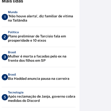
Mais lidas
Mundo
'Não houve alerta', diz familiar de vítima
1
na Tailândia
Política
Plano preliminar de Tarcísio fala em
2
prosperidade e 10 eixos
Brasil
Mulher é morta a facadas pelo ex na
3
frente dos filhos em SP
Brasil
4
Bia Haddad anuncia pausa na carreira
Tecnologia
Após reclamação de Janja, governo cobra
5
medidas do Discord