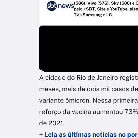
(586)
,
Vivo (576)
,
Sky (580)
e
O
pelo
+SBT
,
Site
e
YouTube
, alé
TVs
Samsung
e
LG
.
A cidade do Rio de Janeiro regist
meses, mais de dois mil casos d
variante ômicron. Nessa primeir
reforço da vacina aumentou 73%
de 2021.
+ Leia as últimas notícias no p