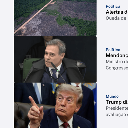
Política
Alertas 
Queda de 3
Política
Mendonça
Ministro d
Congresso 
Mundo
Trump di
Presidente
avaliação