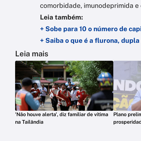
comorbidade, imunodeprimida e e
Leia também:
+ Sobe para 10 o número de cap
+ Saiba o que é a flurona, dupla
Leia mais
'Não houve alerta', diz familiar de vítima
Plano preli
na Tailândia
prosperidad