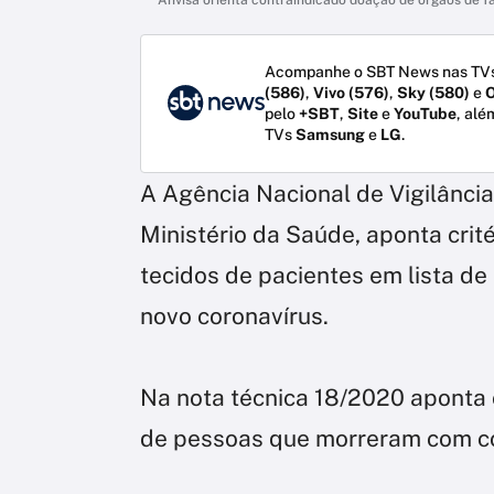
Acompanhe o SBT News nas TVs
(586)
,
Vivo (576)
,
Sky (580)
e
O
pelo
+SBT
,
Site
e
YouTube
, alé
TVs
Samsung
e
LG
.
A Agência Nacional de Vigilância
Ministério da Saúde, aponta crit
tecidos de pacientes em lista d
novo coronavírus.
Na nota técnica 18/2020 aponta
de pessoas que morreram com co