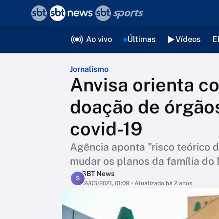
❮
voltar
Editorias
Ao vivo
Últimas
Vídeos
E
Jornalismo
Anvisa orienta c
doação de órgão
covid-19
Agência aponta "risco teórico d
mudar os planos da família do
SBT News
S
19/03/2021, 01:09
• Atualizado há 2 anos