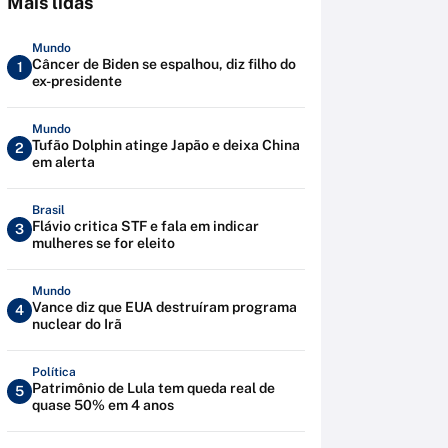
Mais lidas
Mundo
Câncer de Biden se espalhou, diz filho do
1
ex-presidente
Mundo
Tufão Dolphin atinge Japão e deixa China
2
em alerta
Brasil
Flávio critica STF e fala em indicar
3
mulheres se for eleito
Mundo
Vance diz que EUA destruíram programa
4
nuclear do Irã
Política
Patrimônio de Lula tem queda real de
5
quase 50% em 4 anos