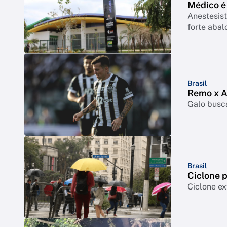
Médico é
Anestesist
forte abal
Brasil
Remo x At
Galo busca
Brasil
Ciclone p
Ciclone ex