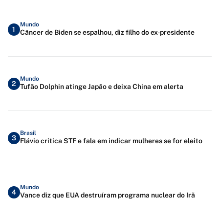
Mundo
1
Câncer de Biden se espalhou, diz filho do ex-presidente
Mundo
2
Tufão Dolphin atinge Japão e deixa China em alerta
Brasil
3
Flávio critica STF e fala em indicar mulheres se for eleito
Mundo
4
Vance diz que EUA destruíram programa nuclear do Irã