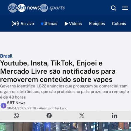
❮
voltar
Editorias
Ao vivo
Últimas
Vídeos
Eleições
Colunista
Brasil
Youtube, Insta, TikTok, Enjoei e
Mercado Livre são notificados para
removerem conteúdo sobre vapes
Governo identifica 1.822 anúncios que propagam ou comercializam
cigarros eletrônicos, que são proibidos no país; prazo para remoção
é de 48 horas
SBT News
S
30/04/2025, 22:18
• Atualizado há 1 ano