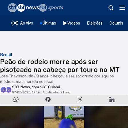
❮
voltar
Editorias
Ao vivo
Últimas
Vídeos
Eleições
Colunista
Brasil
Peão de rodeio morre após ser
pisoteado na cabeça por touro no MT
José Thaysson, de 20 anos, chegou a ser socorrido por equipe
médica, mas morreu no local
SBT News
,
com SBT Cuiabá
S
C
07/07/2025, 17:19
• Atualizado há 1 ano