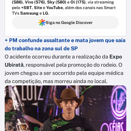
(586)
,
Vivo (576)
,
Sky (580)
e
Oi (175)
, via streaming
pelo
+SBT
,
Site
e
YouTube
, além dos canais nas Smart
TVs
Samsung
e
LG
.
Siga no Google Discover
+ PM confunde assaltante e mata jovem que saía
do trabalho na zona sul de SP
O acidente ocorreu durante a realização da
Expo
Ubiratã
, responsável pela promoção do rodeio. O
jovem chegou a ser socorrido pela equipe médica
da competição, mas morreu ainda no local.