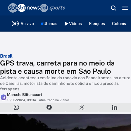
❮
voltar
Editorias
Ao vivo
Últimas
Vídeos
Eleições
Colunista
Brasil
GPS trava, carreta para no meio da
pista e causa morte em São Paulo
Acidente aconteceu em faixa da rodovia dos Bandeirantes, na altura
de Caieiras; motorista de caminhonete colidiu e ficou preso às
ferragens
Marcelo Bittencourt
M
15/05/2024, 09:34
• Atualizado há 2 anos