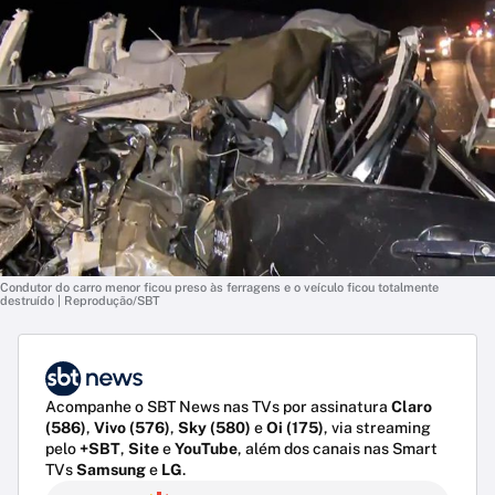
Condutor do carro menor ficou preso às ferragens e o veículo ficou totalmente
destruído | Reprodução/SBT
Acompanhe o SBT News nas TVs por assinatura
Claro
(586)
,
Vivo (576)
,
Sky (580)
e
Oi (175)
, via streaming
pelo
+SBT
,
Site
e
YouTube
, além dos canais nas Smart
TVs
Samsung
e
LG
.