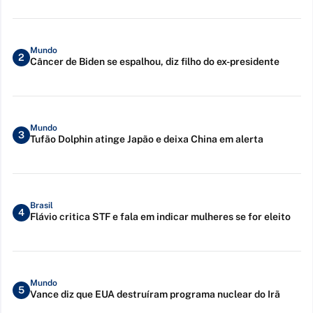
Mundo
2
Câncer de Biden se espalhou, diz filho do ex-presidente
Mundo
3
Tufão Dolphin atinge Japão e deixa China em alerta
Brasil
4
Flávio critica STF e fala em indicar mulheres se for eleito
Mundo
5
Vance diz que EUA destruíram programa nuclear do Irã