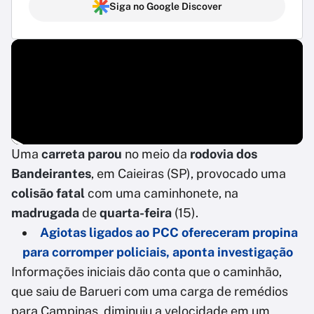
Siga no Google Discover
Uma
carreta
parou
no meio da
rodovia dos
Bandeirantes
, em Caieiras (SP), provocado uma
colisão fatal
com uma caminhonete, na
madrugada
de
quarta-feira
(15).
Agiotas ligados ao PCC ofereceram propina
para corromper policiais, aponta investigação
Informações iniciais dão conta que o caminhão,
que saiu de Barueri com uma carga de remédios
para Campinas, diminuiu a velocidade em um