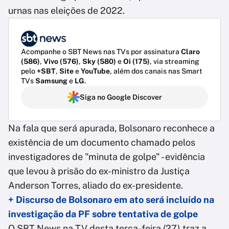
urnas nas eleições de 2022.
Acompanhe o SBT News nas TVs por assinatura
Claro
(586)
,
Vivo (576)
,
Sky (580)
e
Oi (175)
, via streaming
pelo
+SBT
,
Site
e
YouTube
, além dos canais nas Smart
TVs
Samsung
e
LG
.
Siga no Google Discover
Na fala que será apurada, Bolsonaro reconhece a
existência de um documento chamado pelos
investigadores de "minuta de golpe" - evidência
que levou à prisão do ex-ministro da Justiça
Anderson Torres, aliado do ex-presidente.
+ Discurso de Bolsonaro em ato será incluído na
investigação da PF sobre tentativa de golpe
O SBT News na TV desta terça-feira (27) traz a