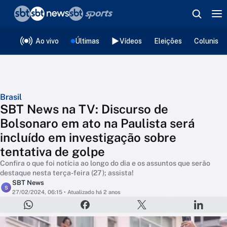
❮
voltar
Editorias
Ao vivo
Últimas
Vídeos
Eleições
Colunista
Brasil
SBT News na TV: Discurso de
Bolsonaro em ato na Paulista será
incluído em investigação sobre
tentativa de golpe
Confira o que foi notícia ao longo do dia e os assuntos que serão
destaque nesta terça-feira (27); assista!
SBT News
S
27/02/2024, 06:15
• Atualizado há 2 anos