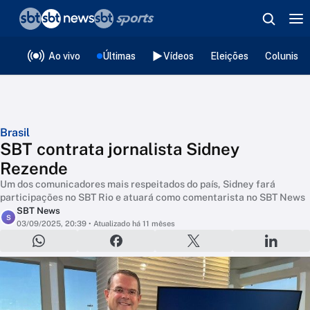
❮
voltar
Editorias
Ao vivo
Últimas
Vídeos
Eleições
Colunista
Brasil
SBT contrata jornalista Sidney
Rezende
Um dos comunicadores mais respeitados do país, Sidney fará
participações no SBT Rio e atuará como comentarista no SBT News
SBT News
S
03/09/2025, 20:39
• Atualizado há 11 mêses