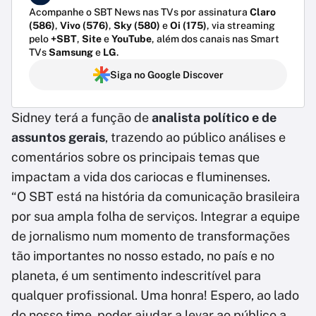
Acompanhe o SBT News nas TVs por assinatura
Claro
(586)
,
Vivo (576)
,
Sky (580)
e
Oi (175)
, via streaming
pelo
+SBT
,
Site
e
YouTube
, além dos canais nas Smart
TVs
Samsung
e
LG
.
Siga no Google Discover
Sidney terá a função de
analista político e de
assuntos gerais
, trazendo ao público análises e
comentários sobre os principais temas que
impactam a vida dos cariocas e fluminenses.
“O SBT está na história da comunicação brasileira
por sua ampla folha de serviços. Integrar a equipe
de jornalismo num momento de transformações
tão importantes no nosso estado, no país e no
planeta, é um sentimento indescritível para
qualquer profissional. Uma honra! Espero, ao lado
do nosso time, poder ajudar a levar ao público a