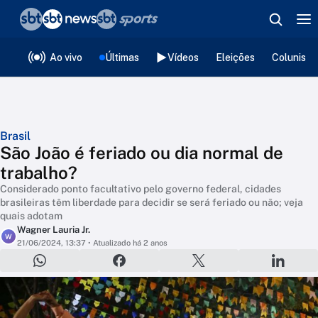
❮
voltar
Editorias
Ao vivo
Últimas
Vídeos
Eleições
Colunista
Brasil
São João é feriado ou dia normal de
trabalho?
Considerado ponto facultativo pelo governo federal, cidades
brasileiras têm liberdade para decidir se será feriado ou não; veja
quais adotam
Wagner Lauria Jr.
W
21/06/2024, 13:37
• Atualizado há 2 anos