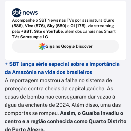
Acompanhe o SBT News nas TVs por assinatura
Claro
(586)
,
Vivo (576)
,
Sky (580)
e
Oi (175)
, via streaming
pelo
+SBT
,
Site
e
YouTube
, além dos canais nas Smart
TVs
Samsung
e
LG
.
Siga no Google Discover
+ SBT lança série especial sobre a importância
da Amazônia na vida dos brasileiros
A reportagem mostrou a falha no sistema de
proteção contra cheias da capital gaúcha. As
casas de bomba não conseguiram dar vazão à
água da enchente de 2024. Além disso, uma das
comportas se rompeu.
Assim, o Guaíba invadiu o
centro e a região conhecida como Quarto Distrito
de Porto Alegre.