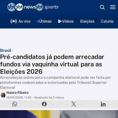
❮
voltar
Editorias
Ao vivo
Últimas
Vídeos
Eleições
Colunista
Brasil
Pré-candidatos já podem arrecadar
fundos via vaquinha virtual para as
Eleições 2026
Arrecadação online para a campanha eleitoral pode ser feita por
plataformas cadastradas e autorizadas pelo Tribunal Superior
Eleitoral
Naiara Ribeiro
15/05/2026, 11:52
• Atualizado há 2 mêses