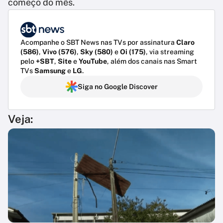
começo do mês.
Acompanhe o SBT News nas TVs por assinatura
Claro
(586)
,
Vivo (576)
,
Sky (580)
e
Oi (175)
, via streaming
pelo
+SBT
,
Site
e
YouTube
, além dos canais nas Smart
TVs
Samsung
e
LG
.
Siga no Google Discover
Veja: