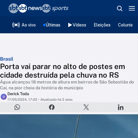
❮
voltar
Editorias
Ao vivo
Últimas
Vídeos
Eleições
Colunista
Brasil
Porta vai parar no alto de postes em
cidade destruída pela chuva no RS
Água alcançou 18 metros de altura em bairros de São Sebastião do
Caí, na pior cheia da história do município
Derick Toda
D
17/05/2024, 17:02
• Atualizado há 2 anos