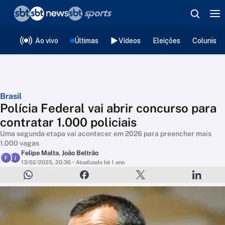
❮
voltar
Editorias
Ao vivo
Últimas
Vídeos
Eleições
Colunista
Brasil
Polícia Federal vai abrir concurso para
contratar 1.000 policiais
Uma segunda etapa vai acontecer em 2026 para preencher mais
1.000 vagas
Felipe Malta
,
João Beltrão
F
J
13/02/2025, 20:36
• Atualizado há 1 ano