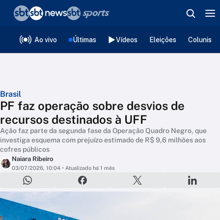
❮
voltar
Editorias
Ao vivo
Últimas
Vídeos
Eleições
Colunista
Brasil
PF faz operação sobre desvios de
recursos destinados à UFF
Ação faz parte da segunda fase da Operação Quadro Negro, que
investiga esquema com prejuízo estimado de R$ 9,6 milhões aos
cofres públicos
Naiara Ribeiro
03/07/2026, 10:04
• Atualizado há 1 mês