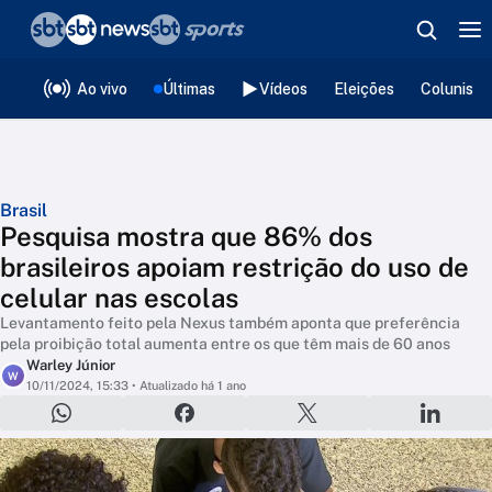
❮
voltar
Editorias
Ao vivo
Últimas
Vídeos
Eleições
Colunista
Brasil
Pesquisa mostra que 86% dos
brasileiros apoiam restrição do uso de
celular nas escolas
Levantamento feito pela Nexus também aponta que preferência
pela proibição total aumenta entre os que têm mais de 60 anos
Warley Júnior
W
10/11/2024, 15:33
• Atualizado há 1 ano