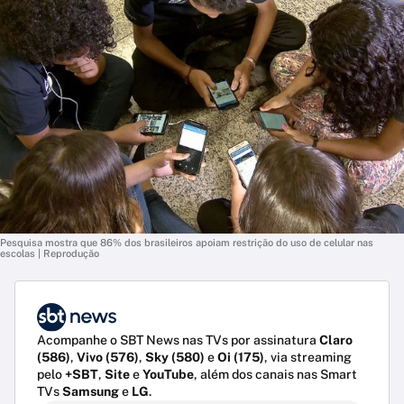
Pesquisa mostra que 86% dos brasileiros apoiam restrição do uso de celular nas
escolas | Reprodução
Acompanhe o SBT News nas TVs por assinatura
Claro
(586)
,
Vivo (576)
,
Sky (580)
e
Oi (175)
, via streaming
pelo
+SBT
,
Site
e
YouTube
, além dos canais nas Smart
TVs
Samsung
e
LG
.