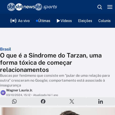
❮
voltar
Editorias
Ao vivo
Últimas
Vídeos
Eleições
Colunista
Brasil
O que é a Síndrome do Tarzan, uma
forma tóxica de começar
relacionamentos
Buscas por fenômeno que consiste em "pular de uma relação para
outra" cresceram no Google; comportamento está associado à
insegurança
Wagner Lauria Jr.
W
03/10/2024, 15:12
• Atualizado há 1 ano