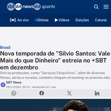
❮
voltar
Editorias
Ao vivo
Últimas
Vídeos
Eleições
Colunista
Brasil
Nova temporada de "Silvio Santos: Vale
Mais do que Dinheiro" estreia no +SBT
em dezembro
Outras produções, como "Geração Chiquititas", além de diversos
filmes, séries e novelas, também chegam streaming no próximo mês
SBT News
S
29/11/2024, 20:14
• Atualizado há 1 ano