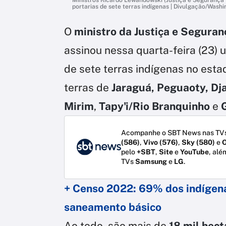
portarias de sete terras indígenas | Divulgação/Wash
O
ministro da Justiça e Seguran
assinou nessa quarta-feira (23)
de sete terras indígenas no est
terras de
Jaraguá, Peguaoty, Dj
Mirim
,
Tapy'i/Rio Branquinho
e
Acompanhe o SBT News nas TVs
(586)
,
Vivo (576)
,
Sky (580)
e
O
pelo
+SBT
,
Site
e
YouTube
, alé
TVs
Samsung
e
LG
.
+ Censo 2022: 69% dos indígen
saneamento básico
Ao todo, são mais de
18 mil hect