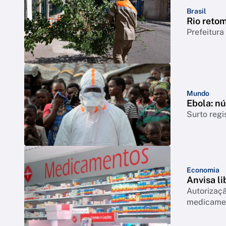
Brasil
Rio reto
Prefeitura
Mundo
Ebola: n
Surto regi
Economia
Anvisa l
Autorizaçã
medicamen