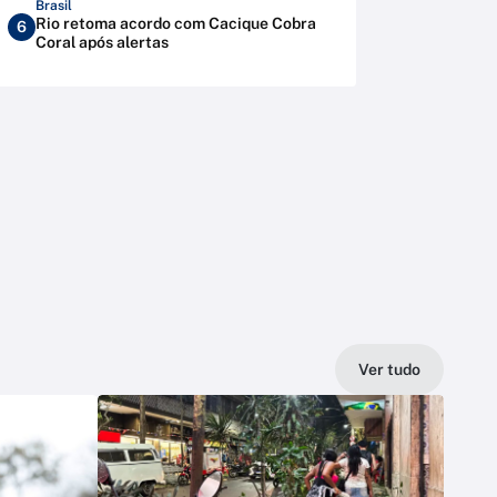
Brasil
Rio retoma acordo com Cacique Cobra
6
Coral após alertas
Ver tudo