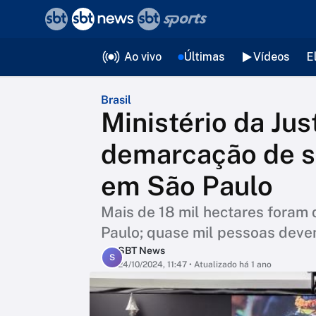
❮
voltar
Editorias
Ao vivo
Últimas
Vídeos
E
Brasil
Ministério da Jus
demarcação de se
em São Paulo
Mais de 18 mil hectares foram
Paulo; quase mil pessoas dev
SBT News
S
24/10/2024, 11:47
• Atualizado há 1 ano