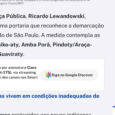
ington Costa/MPI
ça Pública
,
Ricardo Lewandowski
,
 uma portaria que reconhece a demarcação
ado de São Paulo. A medida contempla as
aiko-aty, Amba Porã, Pindoty/Araça-
Guaviraty
.
 por assinatura
Claro
i (175)
, via streaming
Siga no Google Discover
m dos canais nas Smart
as vivem em condições inadequadas de
ares
protegidos aos povos indígenas.