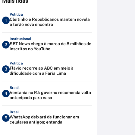
Mais lidas
Política
Cleitinho e Republicanos mantêm novela
1
e terão novo encontro
Institucional
SBT News chega à marca de 8 milhões de
2
inscritos no YouTube
Política
Flávio recorre ao ABC em meio à
3
dificuldade com a Faria Lima
Brasil
Ventania no RJ: governo recomenda volta
4
antecipada para casa
Brasil
WhatsApp deixará de funcionar em
5
celulares antigos; entenda