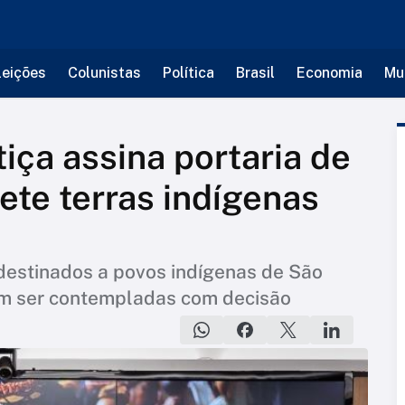
leições
Colunistas
Política
Brasil
Economia
Mu
tiça assina portaria de
te terras indígenas
 destinados a povos indígenas de São
em ser contempladas com decisão