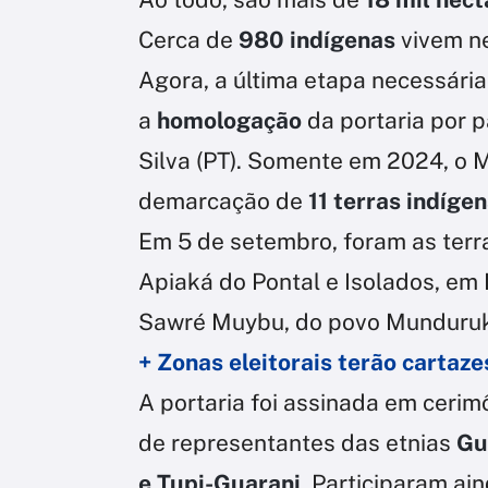
Cerca de
980 indígenas
vivem ne
Agora, a última etapa necessári
a
homologação
da portaria por p
Silva (PT). Somente em 2024, o Mi
demarcação de
11 terras indígen
Em 5 de setembro, foram as terr
Apiaká do Pontal e Isolados, em 
Sawré Muybu, do povo Munduruku
+ Zonas eleitorais terão cartaz
A portaria foi assinada em cerim
de representantes das etnias
Gu
e Tupi-Guarani
. Participaram ai