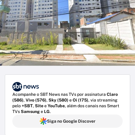
Acompanhe o SBT News nas TVs por assinatura
Claro
(586)
,
Vivo (576)
,
Sky (580)
e
Oi (175)
, via streaming
pelo
+SBT
,
Site
e
YouTube
, além dos canais nas Smart
TVs
Samsung
e
LG
.
Siga no Google Discover