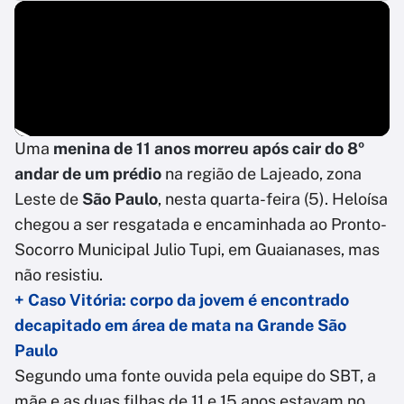
Uma
menina de 11 anos
morreu após cair do 8º
andar de um prédio
na região de Lajeado, zona
Leste de
São Paulo
, nesta quarta-feira (5). Heloísa
chegou a ser resgatada e encaminhada ao Pronto-
Socorro Municipal Julio Tupi, em Guaianases, mas
não resistiu.
+ Caso Vitória: corpo da jovem é encontrado
decapitado em área de mata na Grande São
Paulo
Segundo uma fonte ouvida pela equipe do SBT, a
mãe e as duas filhas de 11 e 15 anos estavam no