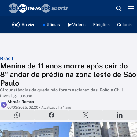
❮
voltar
Editorias
Ao vivo
Últimas
Vídeos
Eleições
Colunista
Brasil
Menina de 11 anos morre após cair do
8º andar de prédio na zona leste de São
Paulo
Circunstâncias da queda não foram esclarecidas; Polícia Civil
investiga o caso
Abraão Ramos
A
06/03/2025, 02:20
• Atualizado há 1 ano