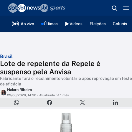
❮
voltar
Editorias
Ao vivo
Últimas
Vídeos
Eleições
Colunista
Brasil
Lote de repelente da Repele é
suspenso pela Anvisa
Fabricante fará o recolhimento voluntário após reprovação em teste
de eficácia
Naiara Ribeiro
29/06/2026, 14:30
• Atualizado há 1 mês