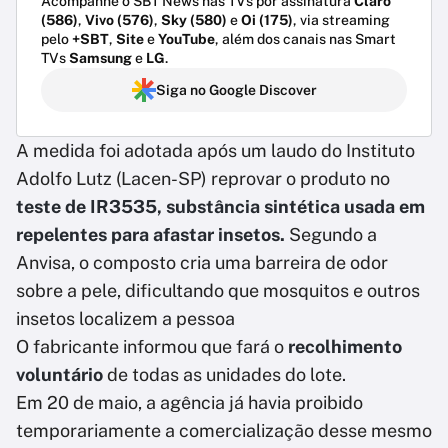
Acompanhe o SBT News nas TVs por assinatura
Claro
(586)
,
Vivo (576)
,
Sky (580)
e
Oi (175)
, via streaming
pelo
+SBT
,
Site
e
YouTube
, além dos canais nas Smart
TVs
Samsung
e
LG
.
Siga no Google Discover
A medida foi adotada após um laudo do Instituto
Adolfo Lutz (Lacen-SP) reprovar o produto no
teste de IR3535, substância sintética usada em
repelentes para afastar insetos.
Segundo a
Anvisa, o composto cria uma barreira de odor
sobre a pele, dificultando que mosquitos e outros
insetos localizem a pessoa
O fabricante informou que fará o
recolhimento
voluntário
de todas as unidades do lote.
Em 20 de maio, a agência já havia proibido
temporariamente a comercialização desse mesmo