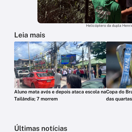
Helicóptero da dupla Henriq
Leia mais
Aluno mata avós e depois ataca escola na
Copa do Bra
Tailândia; 7 morrem
das quartas
Últimas notícias