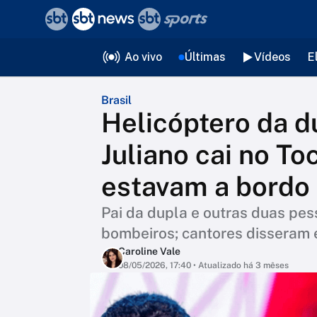
❮
voltar
Editorias
Ao vivo
Últimas
Vídeos
E
Brasil
Helicóptero da d
Juliano cai no To
estavam a bordo
Pai da dupla e outras duas pe
bombeiros; cantores disseram 
Caroline Vale
08/05/2026, 17:40
• Atualizado há 3 mêses