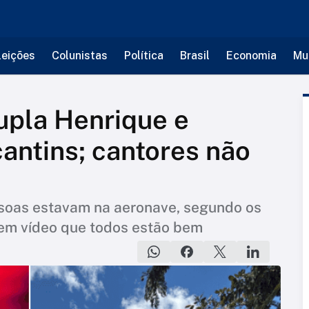
leições
Colunistas
Política
Brasil
Economia
Mu
upla Henrique e
cantins; cantores não
ssoas estavam na aeronave, segundo os
em vídeo que todos estão bem