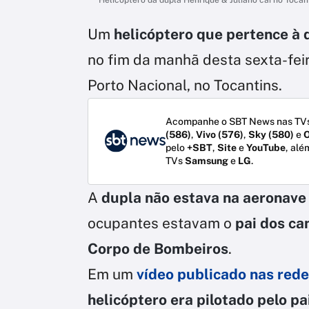
Um
helicóptero que pertence à 
no fim da manhã desta sexta-feir
Porto Nacional, no Tocantins.
Acompanhe o SBT News nas TVs
(586)
,
Vivo (576)
,
Sky (580)
e
O
pelo
+SBT
,
Site
e
YouTube
, alé
TVs
Samsung
e
LG
.
A
dupla não estava na aeronave
ocupantes estavam o
pai dos ca
Corpo de Bombeiros
.
Em um
vídeo publicado nas rede
helicóptero era pilotado pelo pa