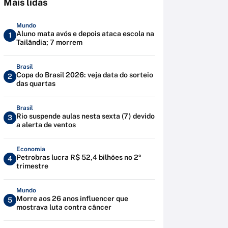
Mais lidas
Mundo
Aluno mata avós e depois ataca escola na
1
Tailândia; 7 morrem
Brasil
Copa do Brasil 2026: veja data do sorteio
2
das quartas
Brasil
Rio suspende aulas nesta sexta (7) devido
3
a alerta de ventos
Economia
Petrobras lucra R$ 52,4 bilhões no 2º
4
trimestre
Mundo
Morre aos 26 anos influencer que
5
mostrava luta contra câncer