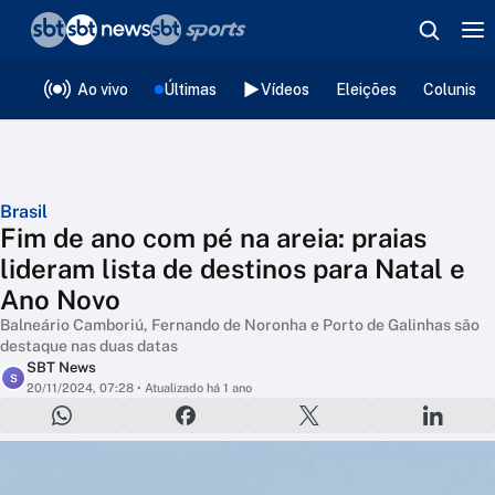
❮
voltar
Editorias
Ao vivo
Últimas
Vídeos
Eleições
Colunista
Brasil
Fim de ano com pé na areia: praias
lideram lista de destinos para Natal e
Ano Novo
Balneário Camboriú, Fernando de Noronha e Porto de Galinhas são
destaque nas duas datas
SBT News
S
20/11/2024, 07:28
• Atualizado há 1 ano