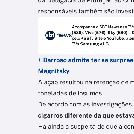
da Delegacia de Proteção ao Con
responsáveis também são investi
Acompanhe o SBT News nas TVs
(586)
,
Vivo (576)
,
Sky (580)
e
O
pelo
+SBT
,
Site
e
YouTube
, alé
TVs
Samsung
e
LG
.
+ Barroso admite ter se surpre
Magnitsky
A ação resultou na retenção de m
toneladas de insumos.
De acordo com as investigações
cigarros diferente da que estava
Há ainda a suspeita de que a com