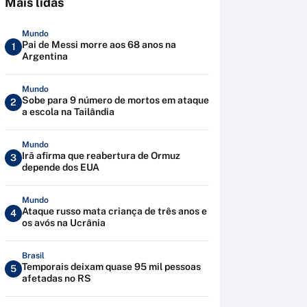
Mais lidas
Mundo
Pai de Messi morre aos 68 anos na
1
Argentina
Mundo
Sobe para 9 número de mortos em ataque
2
a escola na Tailândia
Mundo
Irã afirma que reabertura de Ormuz
3
depende dos EUA
Mundo
Ataque russo mata criança de três anos e
4
os avós na Ucrânia
Brasil
Temporais deixam quase 95 mil pessoas
5
afetadas no RS