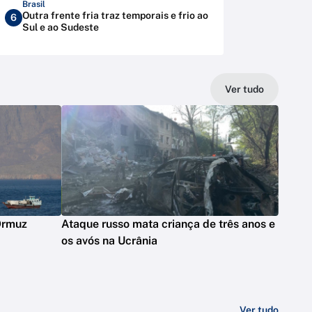
Brasil
Outra frente fria traz temporais e frio ao
6
Sul e ao Sudeste
Ver tudo
 Ormuz
Ataque russo mata criança de três anos e
os avós na Ucrânia
Ver tudo