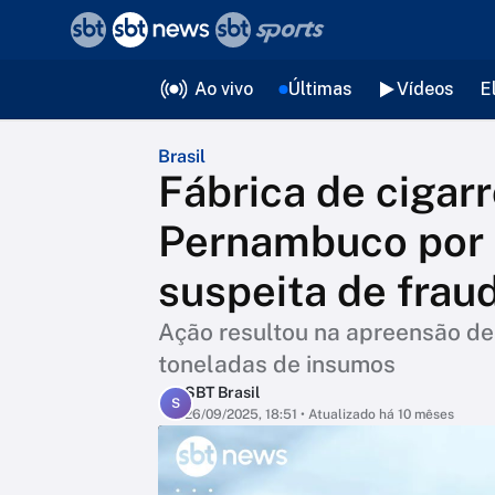
❮
voltar
Editorias
Ao vivo
Últimas
Vídeos
E
Brasil
Fábrica de cigarr
Pernambuco por 
suspeita de frau
Ação resultou na apreensão de 
toneladas de insumos
SBT Brasil
S
26/09/2025, 18:51
• Atualizado há 10 mêses