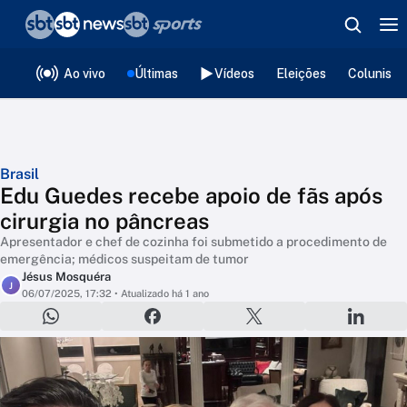
❮
voltar
Editorias
Ao vivo
Últimas
Vídeos
Eleições
Colunista
Brasil
Edu Guedes recebe apoio de fãs após
cirurgia no pâncreas
Apresentador e chef de cozinha foi submetido a procedimento de
emergência; médicos suspeitam de tumor
Jésus Mosquéra
J
06/07/2025, 17:32
• Atualizado há 1 ano