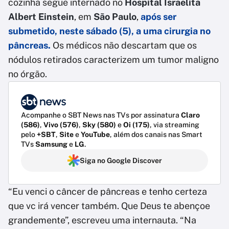
cozinha segue internado no
Hospital Israelita
Albert Einstein
, em
São Paulo
,
após ser
submetido, neste sábado (5), a uma
cirurgia
no
pâncreas.
Os médicos não descartam que os
nódulos retirados caracterizem um tumor maligno
no órgão.
Acompanhe o SBT News nas TVs por assinatura
Claro
(586)
,
Vivo (576)
,
Sky (580)
e
Oi (175)
, via streaming
pelo
+SBT
,
Site
e
YouTube
, além dos canais nas Smart
TVs
Samsung
e
LG
.
Siga no Google Discover
“Eu venci o câncer de pâncreas e tenho certeza
que vc irá vencer também. Que Deus te abençoe
grandemente”, escreveu uma internauta. “Na