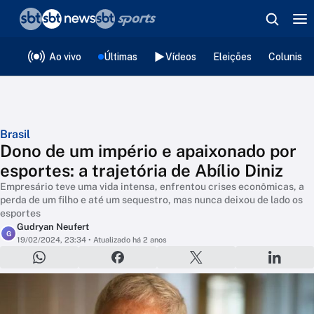
❮
voltar
Editorias
Ao vivo
Últimas
Vídeos
Eleições
Colunista
Brasil
Dono de um império e apaixonado por
esportes: a trajetória de Abílio Diniz
Empresário teve uma vida intensa, enfrentou crises econômicas, a
perda de um filho e até um sequestro, mas nunca deixou de lado os
esportes
Gudryan Neufert
G
19/02/2024, 23:34
• Atualizado há 2 anos