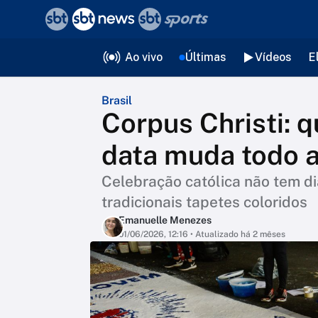
❮
voltar
Editorias
Ao vivo
Últimas
Vídeos
E
Brasil
Corpus Christi: q
data muda todo 
Celebração católica não tem di
tradicionais tapetes coloridos
Emanuelle Menezes
01/06/2026, 12:16
• Atualizado há 2 mêses