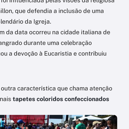
 foi influenciada pelas visões da religiosa
illon, que defendia a inclusão de uma
lendário da Igreja.
m da data ocorreu na cidade italiana de
sangrado durante uma celebração
çou a devoção à Eucaristia e contribuiu
outra característica que chama atenção
onais
tapetes coloridos confeccionados