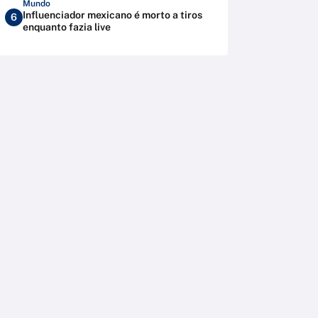
Mundo
Influenciador mexicano é morto a tiros
6
enquanto fazia live