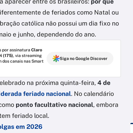
a aparecer entre os brasileiros:
por que
iferentemente de feriados como Natal ou
ebração católica não possui um dia fixo no
 maio e junho, dependendo do ano.
 por assinatura
Claro
i (175)
, via streaming
Siga no Google Discover
m dos canais nas Smart
celebrado na próxima quinta-feira,
4 de
iderada feriado nacional
. No calendário
e como
ponto facultativo nacional
, embora
em feriado local.
folgas em 2026