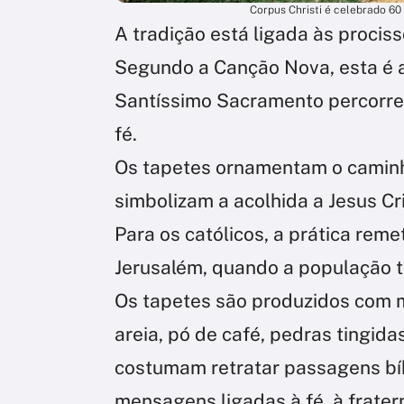
Corpus Christi é celebrado 60
A tradição está ligada às prociss
Segundo a Canção Nova, esta é a
Santíssimo Sacramento percorre
fé.
Os tapetes ornamentam o caminho
simbolizam a acolhida a Jesus Cri
Para os católicos, a prática reme
Jerusalém, quando a população t
Os tapetes são produzidos com m
areia, pó de café, pedras tingida
costumam retratar passagens bíb
mensagens ligadas à fé, à frater