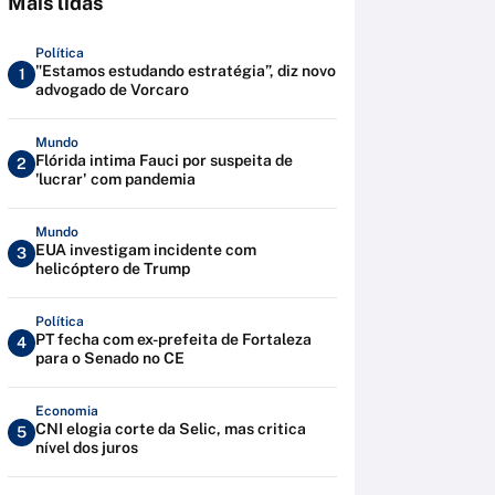
Mais lidas
Política
"Estamos estudando estratégia”, diz novo
1
advogado de Vorcaro
Mundo
Flórida intima Fauci por suspeita de
2
'lucrar' com pandemia
Mundo
EUA investigam incidente com
3
helicóptero de Trump
Política
PT fecha com ex-prefeita de Fortaleza
4
para o Senado no CE
Economia
CNI elogia corte da Selic, mas critica
5
nível dos juros