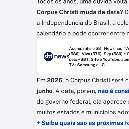
Todos os anos, uma dúvida volta 
Corpus Christi muda de data?
D
a Independência do Brasil, a cel
calendário e pode ocorrer entre
Acompanhe o SBT News nas TVs
(586)
,
Vivo (576)
,
Sky (580)
e
O
pelo
+SBT
,
Site
e
YouTube
, alé
TVs
Samsung
e
LG
.
Em
2026
, o Corpus Christi será 
junho
. A data, porém,
não é cons
do governo federal, ela aparec
muitos estados e municípios adot
+ Saiba quais são as próximas 