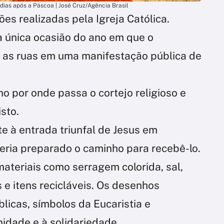
 dias após a Páscoa | José Cruz/Agência Brasil
ões realizadas pela Igreja Católica.
 única ocasião do ano em que o
 as ruas em uma manifestação pública de
 por onde passa o cortejo religioso e
sto.
te à entrada triunfal de Jesus em
eria preparado o caminho para recebê-lo.
ateriais como serragem colorida, sal,
s e itens recicláveis. Os desenhos
licas, símbolos da Eucaristia e
nidade e à solidariedade.