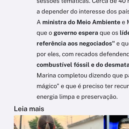
sessões temáticas. Cerca de 40 
a depender do interesse dos paí
A
ministra do Meio Ambiente
e 
que o
governo espera
que os
líd
referência aos negociados"
e qu
por eles, com recados defendend
combustível fóssil e do desma
Marina completou dizendo que p
mágico" e que é preciso ter recu
energia limpa e preservação.
Leia mais