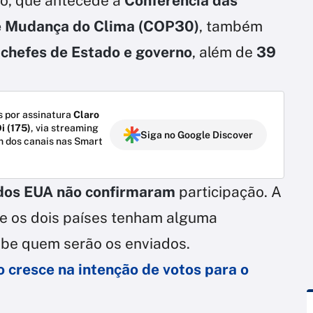
to, que antecede a
Conferência das
e Mudança do Clima
(COP30)
, também
 chefes de Estado e governo
, além de
39
 por assinatura
Claro
i (175)
, via streaming
Siga no Google Discover
m dos canais nas Smart
 dos EUA não confirmaram
participação. A
e os dois países tenham alguma
abe quem serão os enviados.
 cresce na intenção de votos para o