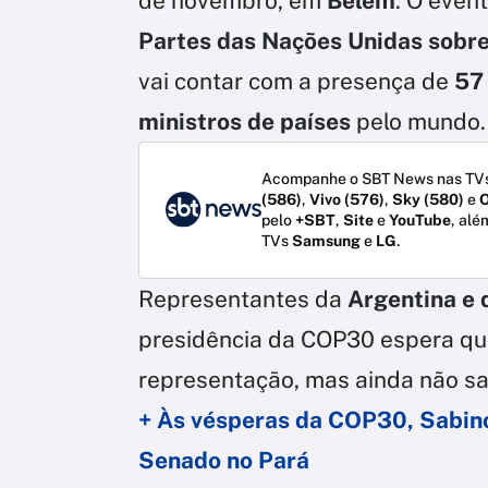
de novembro, em
Belém
. O even
Partes das Nações Unidas sobr
vai contar com a presença de
57
ministros de países
pelo mundo.
Acompanhe o SBT News nas TVs
(586)
,
Vivo (576)
,
Sky (580)
e
O
pelo
+SBT
,
Site
e
YouTube
, alé
TVs
Samsung
e
LG
.
Representantes da
Argentina e
presidência da COP30 espera qu
representação, mas ainda não s
+ Às vésperas da COP30, Sabino
Senado no Pará