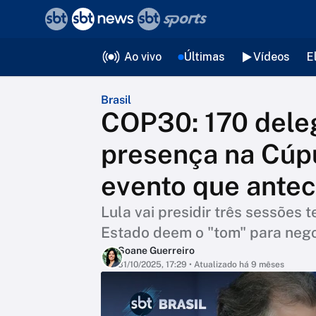
❮
voltar
Editorias
Ao vivo
Últimas
Vídeos
E
Brasil
COP30: 170 dele
presença na Cúpu
evento que ante
Lula vai presidir três sessões
Estado deem o "tom" para neg
Soane Guerreiro
31/10/2025, 17:29
• Atualizado há 9 mêses