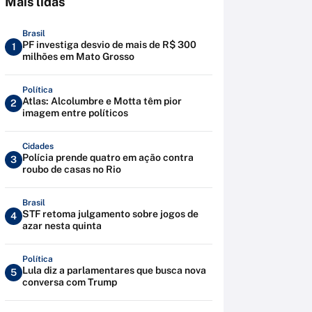
Mais lidas
Brasil
PF investiga desvio de mais de R$ 300
1
milhões em Mato Grosso
Política
Atlas: Alcolumbre e Motta têm pior
2
imagem entre políticos
Cidades
Polícia prende quatro em ação contra
3
roubo de casas no Rio
Brasil
STF retoma julgamento sobre jogos de
4
azar nesta quinta
Política
Lula diz a parlamentares que busca nova
5
conversa com Trump