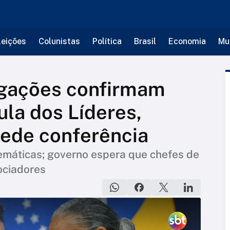
leições
Colunistas
Política
Brasil
Economia
Mu
gações confirmam
la dos Líderes,
cede conferência
 temáticas; governo espera que chefes de
ociadores