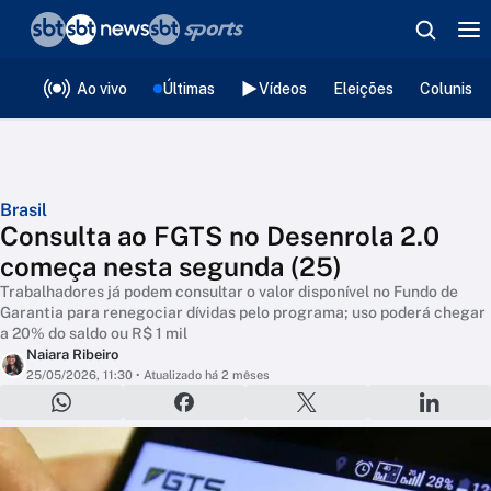
❮
voltar
Editorias
Ao vivo
Últimas
Vídeos
Eleições
Colunista
Brasil
Consulta ao FGTS no Desenrola 2.0
começa nesta segunda (25)
Trabalhadores já podem consultar o valor disponível no Fundo de
Garantia para renegociar dívidas pelo programa; uso poderá chegar
a 20% do saldo ou R$ 1 mil
Naiara Ribeiro
25/05/2026, 11:30
• Atualizado há 2 mêses