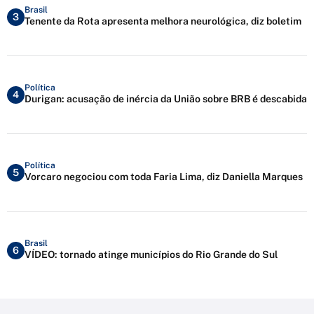
Brasil
3
Tenente da Rota apresenta melhora neurológica, diz boletim
Política
4
Durigan: acusação de inércia da União sobre BRB é descabida
Política
5
Vorcaro negociou com toda Faria Lima, diz Daniella Marques
Brasil
6
VÍDEO: tornado atinge municípios do Rio Grande do Sul