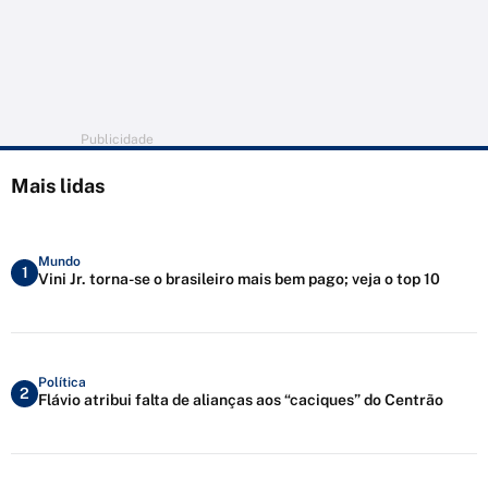
Publicidade
Mais lidas
Mundo
1
Vini Jr. torna-se o brasileiro mais bem pago; veja o top 10
Política
2
Flávio atribui falta de alianças aos “caciques” do Centrão