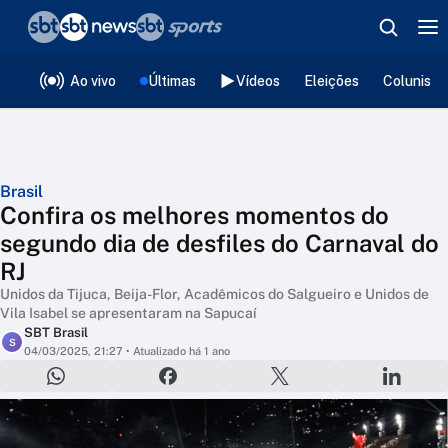
❮
voltar
Editorias
Ao vivo
Últimas
Vídeos
Eleições
Colunista
Brasil
Confira os melhores momentos do
segundo dia de desfiles do Carnaval do
RJ
Unidos da Tijuca, Beija-Flor, Acadêmicos do Salgueiro e Unidos de
Vila Isabel se apresentaram na Sapucaí
SBT Brasil
S
04/03/2025, 21:27
• Atualizado há 1 ano