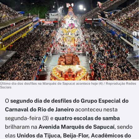
Último dia dos desfiles na Marquês de Sapucaí acontece hoje (4) / Reprodução Redes
Sociais
O
segundo dia de desfiles do Grupo Especial do
Carnaval do Rio de Janeiro
aconteceu nesta
segunda-feira (3) e
quatro escolas de samba
brilharam na
Avenida Marquês de Sapucaí
, sendo
elas
Unidos da Tijuca, Beija-Flor, Acadêmicos do