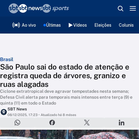
❮
voltar
Editorias
Ao vivo
Últimas
Vídeos
Eleições
Colunista
Brasil
São Paulo sai do estado de atenção e
registra queda de árvores, granizo e
ruas alagadas
Ciclone extratropical deve agravar tempestades nesta semana;
Defesa Civil alerta para temporais mais intensos entre terça (9) e
quinta (11) em todo o Estado
SBT News
08/12/2025, 17:23
• Atualizado há 8 mêses