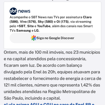
Acompanhe o SBT News nas TVs por assinatura
Claro
(586)
,
Vivo (576)
,
Sky (580)
e
Oi (175)
, via streaming
pelo
+SBT
,
Site
e
YouTube
, além dos canais nas Smart
TVs
Samsung
e
LG
.
Siga no Google Discover
Ontem, mais de 100 mil imóveis, nos 23 municípios
e na capital atendidos pela concessionária,
ficaram sem luz. De acordo com balanço
divulgado pela Enel às 20h, equipes atuavam para
restabelecer o fornecimento de energia a cerca de
121 mil clientes, número que representa 1,42% das
unidades atendidas na Região Metropolitana de
São Paulo, incluindo a capital.
+Lula aciona AGU e CGU no caso da Enel SP e