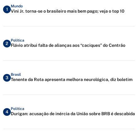
Mundo
1
Vini Jr. torna-se o brasileiro mais bem pago; veja o top 10
Política
2
Flávio atribui falta de alianças aos “caciques” do Centrão
Brasil
3
Tenente da Rota apresenta melhora neurológica, diz boletim
Política
4
Durigan: acusação de inércia da União sobre BRB é descabida