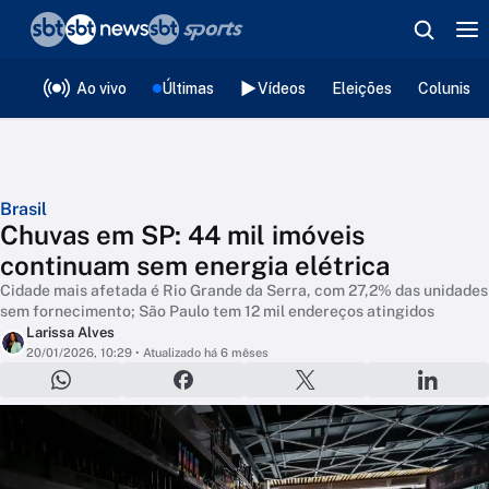
❮
voltar
Editorias
Ao vivo
Últimas
Vídeos
Eleições
Colunista
Brasil
Chuvas em SP: 44 mil imóveis
continuam sem energia elétrica
Cidade mais afetada é Rio Grande da Serra, com 27,2% das unidades
sem fornecimento; São Paulo tem 12 mil endereços atingidos
Larissa Alves
20/01/2026, 10:29
• Atualizado há 6 mêses