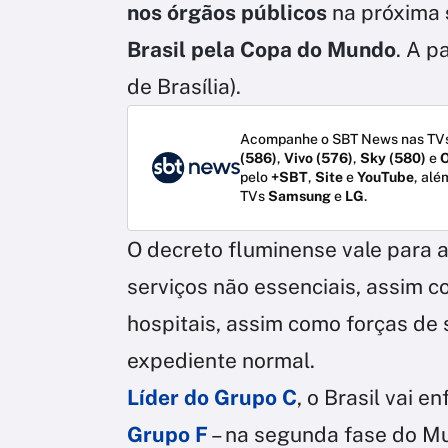
nos órgãos públicos
na próxima
Brasil pela Copa do Mundo
. A p
de Brasília).
Acompanhe o SBT News nas TVs
(586)
,
Vivo (576)
,
Sky (580)
e
O
pelo
+SBT
,
Site
e
YouTube
, alé
TVs
Samsung
e
LG
.
O decreto fluminense vale para a
serviços não essenciais, assim c
hospitais, assim como forças de 
expediente normal.
Líder do Grupo C
, o Brasil vai e
Grupo F
– na segunda fase do Mu