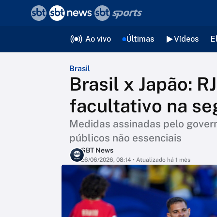
❮
voltar
Editorias
Ao vivo
Últimas
Vídeos
E
Brasil
Brasil x Japão: R
facultativo na s
Medidas assinadas pelo govern
públicos não essenciais
SBT News
26/06/2026, 08:14
• Atualizado há 1 mês