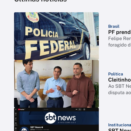
Brasil
PF prend
Felipe Ren
foragido 
Política
Cleitinh
Ao SBT New
disputa ao
Instituciona
SBT News