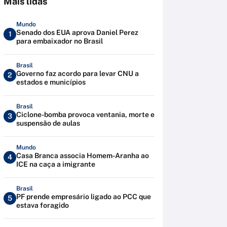
Mais lidas
Mundo
Senado dos EUA aprova Daniel Perez
1
para embaixador no Brasil
Brasil
Governo faz acordo para levar CNU a
2
estados e municípios
Brasil
Ciclone-bomba provoca ventania, morte e
3
suspensão de aulas
Mundo
Casa Branca associa Homem-Aranha ao
4
ICE na caça a imigrante
Brasil
PF prende empresário ligado ao PCC que
5
estava foragido