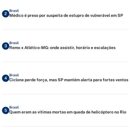
Brasil
2
Médico é preso por suspeita de estupro de vulnerável em SP
Brasil
3
Remo x Atlético-MG: onde assistir, horário e escalações
Brasil
4
Ciclone perde força, mas SP mantém alerta para fortes ventos
Brasil
5
Quem eram as vítimas mortas em queda de helicóptero no Rio