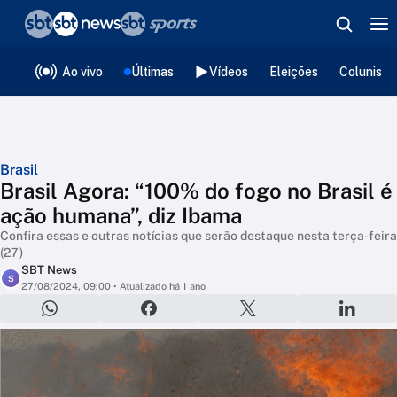
❮
voltar
Editorias
Ao vivo
Últimas
Vídeos
Eleições
Colunista
Brasil
Brasil Agora: “100% do fogo no Brasil é
ação humana”, diz Ibama
Confira essas e outras notícias que serão destaque nesta terça-feira
(27)
SBT News
S
27/08/2024, 09:00
• Atualizado há 1 ano