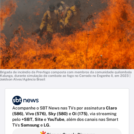
Brigada de incêndio da Prevfogo composta com membros da comunidade quilombola
Kalunga, durante simulação de combate ao fogo no Cerrado no Engenho II, em 2023 |
Joédson Alves/Agência Brasil
Acompanhe o SBT News nas TVs por assinatura
Claro
(586)
,
Vivo (576)
,
Sky (580)
e
Oi (175)
, via streaming
pelo
+SBT
,
Site
e
YouTube
, além dos canais nas Smart
TVs
Samsung
e
LG
.