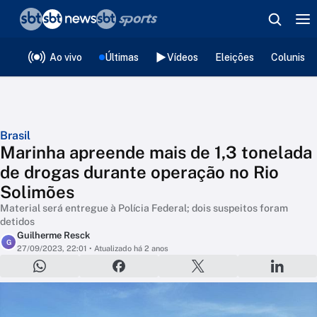
❮
voltar
Editorias
Ao vivo
Últimas
Vídeos
Eleições
Colunista
Brasil
Marinha apreende mais de 1,3 tonelada
de drogas durante operação no Rio
Solimões
Material será entregue à Polícia Federal; dois suspeitos foram
detidos
Guilherme Resck
G
27/09/2023, 22:01
• Atualizado há 2 anos