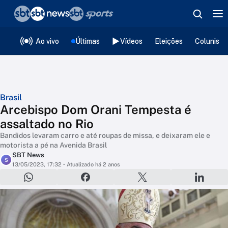
❮
voltar
Editorias
Ao vivo
Últimas
Vídeos
Eleições
Colunista
Brasil
Arcebispo Dom Orani Tempesta é
assaltado no Rio
Bandidos levaram carro e até roupas de missa, e deixaram ele e
motorista a pé na Avenida Brasil
SBT News
S
13/05/2023, 17:32
• Atualizado há 2 anos