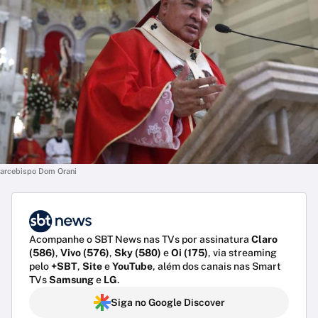
arcebispo Dom Orani
Acompanhe o SBT News nas TVs por assinatura
Claro
(586)
,
Vivo (576)
,
Sky (580)
e
Oi (175)
, via streaming
pelo
+SBT
,
Site
e
YouTube
, além dos canais nas Smart
TVs
Samsung
e
LG
.
Siga no Google Discover