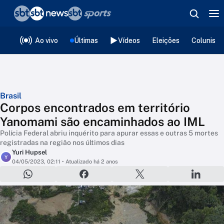
❮
voltar
Editorias
Ao vivo
Últimas
Vídeos
Eleições
Colunista
Brasil
Corpos encontrados em território
Yanomami são encaminhados ao IML
Polícia Federal abriu inquérito para apurar essas e outras 5 mortes
registradas na região nos últimos dias
Yuri Hupsel
Y
04/05/2023, 02:11
• Atualizado há 2 anos