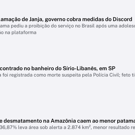
lamação de Janja, governo cobra medidas do Discord
ama pediu a proibição do serviço no Brasil após uma adolesc
ão na plataforma
ncontrado no banheiro do Sírio-Libanês, em SP
 foi registrada como morte suspeita pela Polícia Civil; feto 
de desmatamento na Amazônia caem ao menor patam
6,87% leva área sob alerta a 2.874 km², menor resultado r