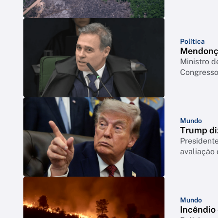
Política
Mendonça
Ministro d
Congresso 
Mundo
Trump di
Presidente
avaliação
Mundo
Incêndio