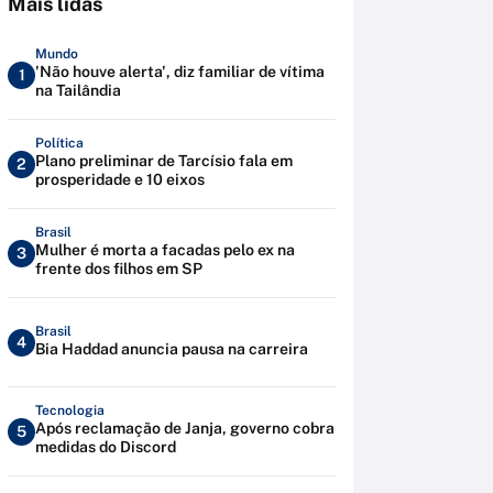
Mais lidas
Mundo
'Não houve alerta', diz familiar de vítima
1
na Tailândia
Política
Plano preliminar de Tarcísio fala em
2
prosperidade e 10 eixos
Brasil
Mulher é morta a facadas pelo ex na
3
frente dos filhos em SP
Brasil
4
Bia Haddad anuncia pausa na carreira
Tecnologia
Após reclamação de Janja, governo cobra
5
medidas do Discord