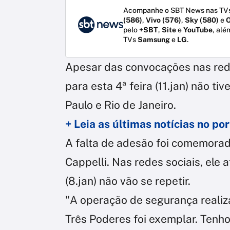
Acompanhe o SBT News nas TVs
(586)
,
Vivo (576)
,
Sky (580)
e
O
pelo
+SBT
,
Site
e
YouTube
, alé
TVs
Samsung
e
LG
.
Apesar das convocações nas rede
para esta 4ª feira (11.jan) não t
Paulo e Rio de Janeiro.
+ Leia as últimas notícias no p
A falta de adesão foi comemorada
Cappelli. Nas redes sociais, ele
(8.jan) não vão se repetir.
"A operação de segurança realiz
Três Poderes foi exemplar. Tenh