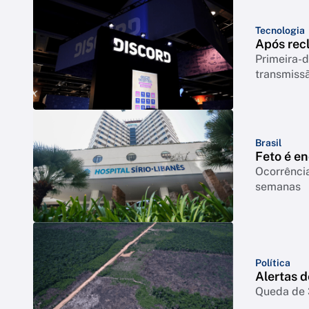
Tecnologia
Após rec
Primeira-d
transmiss
Brasil
Feto é e
Ocorrência
semanas
Política
Alertas 
Queda de 3