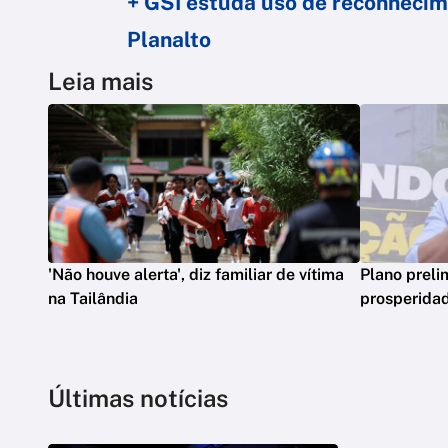
+ GSI estuda uso de reconhecim
Planalto
Leia mais
'Não houve alerta', diz familiar de vítima
Plano preli
na Tailândia
prosperidad
Últimas notícias